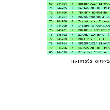
69
244704
7
ΕΠΕΞΕΡΓΑΣΙΑ ΕΙΚΟΝΑ
70
244705
7
ΠΑΡΑΛΛΗΛΗ ΕΠΕΞΕΡΓΑ
71
244706
7
ΤΕΧΝΗΤΗ ΝΟΗΜΟΣΥΝΗ
72
244707
7
Μοντελοποίηση & Βε
73
244708
7
Τεχνολογιές Ευρυζω
74
244709
7
ΣΥΣΤΗΜΑΤΑ ΜΑΘΗΣΙΑΚ
75
245701
7
ΜΗΧΑΝΙΚΗ ΛΟΓΙΣΜΙΚΟ
76
245702
7
ΔΙΑΧΕΙΡΙΣΗ ΕΡΓΟΥ (
77
245703
7
ΜΗΧΑΤΡΟΝΙΚΗ (Ε)
78
245704
7
ΕΠΕΞΕΡΓΑΣΙΑ ΕΙΚΟΝΑ
79
245705
7
ΠΑΡΑΛΛΗΛΗ ΕΠΕΞΕΡΓΑ
80
244899
8
Πτυχιακή Εργασία
Τελευταία καταχώ