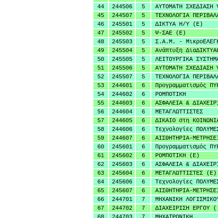
44
244506
5
ΑΥΤΟΜΑΤΗ ΣΧΕΔΙΑΣΗ 
45
244507
5
ΤΕΧΝΟΛΟΓΙΑ ΠΕΡΙΒΑΛ
46
245501
5
ΔΙΚΤΥΑ Η/Υ (Ε)
47
245502
5
Ψ-ΣΑΕ (Ε)
48
245503
5
Σ.Α.Μ. - ΜικροΕΛΕΓ
49
245504
5
Ανάπτυξη ΔιαΔΙΚΤΥΑ
50
245505
5
ΛΕΙΤΟΥΡΓΙΚΑ ΣΥΣΤΗΜ
51
245506
5
ΑΥΤΟΜΑΤΗ ΣΧΕΔΙΑΣΗ 
52
245507
5
ΤΕΧΝΟΛΟΓΙΑ ΠΕΡΙΒΑΛ
53
244601
6
Προγραμματισμός ΠΥ
54
244602
6
ΡΟΜΠΟΤΙΚΗ
55
244603
6
ΑΣΦΑΛΕΙΑ & ΔΙΑΧΕΙΡ
56
244604
6
ΜΕΤΑΓΛΩΤΤΙΣΤΕΣ
57
244605
6
ΔΙΚΑΙΟ στη ΚΟΙΝΩΝΙ
58
244606
6
Τεχνολογίες ΠΟΛΥΜΕ
59
244607
6
ΑΙΣΘΗΤΗΡΙΑ-ΜΕΤΡΗΣΕ
60
245601
6
Προγραμματισμός ΠΥ
61
245602
6
ΡΟΜΠΟΤΙΚΗ (Ε)
62
245603
6
ΑΣΦΑΛΕΙΑ & ΔΙΑΧΕΙΡ
63
245604
6
ΜΕΤΑΓΛΩΤΤΙΣΤΕΣ (Ε)
64
245606
6
Τεχνολογίες ΠΟΛΥΜΕ
65
245607
6
ΑΙΣΘΗΤΗΡΙΑ-ΜΕΤΡΗΣΕ
66
244701
7
ΜΗΧΑΝΙΚΗ ΛΟΓΙΣΜΙΚΟ
67
244702
7
ΔΙΑΧΕΙΡΙΣΗ ΕΡΓΟΥ (
68
244703
7
ΜΗΧΑΤΡΟΝΙΚΗ