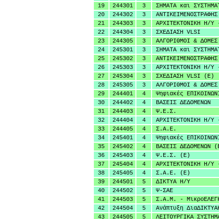
19
244301
3
ΣΗΜΑΤΑ και ΣΥΣΤΗΜΑ
20
244302
3
ΑΝΤΙΚΕΙΜΕΝΟΣΤΡΑΦΗΣ
21
244303
3
ΑΡΧΙΤΕΚΤΟΝΙΚΗ Η/Υ 
22
244304
3
ΣΧΕΔΙΑΣΗ VLSI
23
244305
3
ΑΛΓΟΡΙΘΜΟΙ & ΔΟΜΕΣ
24
245301
3
ΣΗΜΑΤΑ και ΣΥΣΤΗΜΑ
25
245302
3
ΑΝΤΙΚΕΙΜΕΝΟΣΤΡΑΦΗΣ
26
245303
3
ΑΡΧΙΤΕΚΤΟΝΙΚΗ Η/Υ 
27
245304
3
ΣΧΕΔΙΑΣΗ VLSI (Ε)
28
245305
3
ΑΛΓΟΡΙΘΜΟΙ & ΔΟΜΕΣ
29
244401
4
Ψηφιακές ΕΠΙΚΟΙΝΩΝ
30
244402
4
ΒΑΣΕΙΣ ΔΕΔΟΜΕΝΩΝ
31
244403
4
Ψ.Ε.Σ.
32
244404
4
ΑΡΧΙΤΕΚΤΟΝΙΚΗ Η/Υ 
33
244405
4
Σ.Α.Ε.
34
245401
4
Ψηφιακές ΕΠΙΚΟΙΝΩΝ
35
245402
4
ΒΑΣΕΙΣ ΔΕΔΟΜΕΝΩΝ (
36
245403
4
Ψ.Ε.Σ. (Ε)
37
245404
4
ΑΡΧΙΤΕΚΤΟΝΙΚΗ Η/Υ 
38
245405
4
Σ.Α.Ε. (Ε)
39
244501
5
ΔΙΚΤΥΑ Η/Υ
40
244502
5
Ψ-ΣΑΕ
41
244503
5
Σ.Α.Μ. - ΜικροΕΛΕΓ
42
244504
5
Ανάπτυξη ΔιαΔΙΚΤΥΑ
43
244505
5
ΛΕΙΤΟΥΡΓΙΚΑ ΣΥΣΤΗΜ