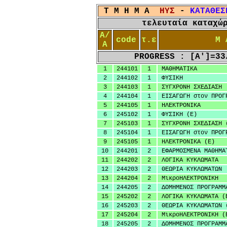
T M H M A
HYΣ
-
ΚΑΤΑΘΕΣ
τελευταία καταχώ
Α/
code
τ.ε
Μ 
Α
PROGRESS : [A']=33
1
244101
1
ΜΑΘΗΜΑΤΙΚΑ
2
244102
1
ΦΥΣΙΚΗ
3
244103
1
ΣΥΓΧΡΟΝΗ ΣΧΕΔΙΑΣΗ
4
244104
1
ΕΙΣΑΓΩΓΗ στον ΠΡΟΓ
5
244105
1
ΗΛΕΚΤΡΟΝΙΚΑ
6
245102
1
ΦΥΣΙΚΗ (Ε)
7
245103
1
ΣΥΓΧΡΟΝΗ ΣΧΕΔΙΑΣΗ 
8
245104
1
ΕΙΣΑΓΩΓΗ στον ΠΡΟΓ
9
245105
1
ΗΛΕΚΤΡΟΝΙΚΑ (Ε)
10
244201
2
ΕΦΑΡΜΟΣΜΕΝΑ ΜΑΘΗΜΑ
11
244202
2
ΛΟΓΙΚΑ ΚΥΚΛΩΜΑΤΑ
12
244203
2
ΘΕΩΡΙΑ ΚΥΚΛΩΜΑΤΩΝ
13
244204
2
ΜικροΗΛΕΚΤΡΟΝΙΚΗ
14
244205
2
ΔΟΜΗΜΕΝΟΣ ΠΡΟΓΡΑΜΜ
15
245202
2
ΛΟΓΙΚΑ ΚΥΚΛΩΜΑΤΑ (
16
245203
2
ΘΕΩΡΙΑ ΚΥΚΛΩΜΑΤΩΝ 
17
245204
2
ΜικροΗΛΕΚΤΡΟΝΙΚΗ (
18
245205
2
ΔΟΜΗΜΕΝΟΣ ΠΡΟΓΡΑΜΜ